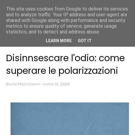
This site uses cookies from Google to deliver its services
Bruno Mastroianni
and to analyze traffic. Your IP address and user-agent are
shared with Google along with performance and security
metrics to ensure quality of service, generate usage
statistics, and to detect and address abuse.
Home page
disputafelice
Disinnsescare l'odio: come superare le
LEARN MORE
GOT IT
polarizzazioni
Disinnsescare l'odio: come
superare le polarizzazioni
Bruno Mastroianni
marzo 12, 2026