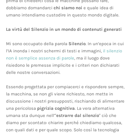
prima di chiederci cosa le macchine possano fare,
dobbiamo domandarci
chi siamo noi
e quale idea di
umano intendiamo custodire in questo mondo digitale.
La virtù del Silenzio in un mondo di contenuti generati
Mi sono occupato della parola
Silenzio
. In un’epoca in cui
l’IA inonda i nostri schermi di testi e immagini,
il silenzio
non è semplice assenza di parole
, ma il luogo dove
risiedono le premesse implicite e i criteri non dichiarati
delle nostre conversazioni.
Essendo progettata per compiacerci e rispondere sempre,
la macchina, se non gli viene richiesto, non mette in
discussione i nostri presupposti, rischiando di alimentare
una pericolosa
pigrizia cognitiva
. La vera alternativa
umana sta dunque nell’"
estrarre dal silenzio
" ciò che
diamo per scontato: chiarire perché chiediamo qualcosa,
con quali dati e per quale scopo. Solo così la tecnologia