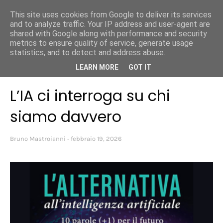
This site uses cookies from Google to deliver its services
Bruno Mastroianni
and to analyze traffic. Your IP address and user-agent are
shared with Google along with performance and security
metrics to ensure quality of service, generate usage
statistics, and to detect and address abuse.
Home page
Intelligenza Artificiale
L’IA ci interroga su chi siamo
LEARN MORE
GOT IT
davvero
L’IA ci interroga su chi
siamo davvero
Bruno Mastroianni
febbraio 19, 2026