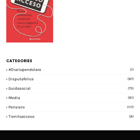
CATEGORIES
#diariopendolare
(1)
Disputafelice
(87)
Guidasocial
(75)
Media
(81)
Pensiero
(117)
Tieniloacceso
(8)