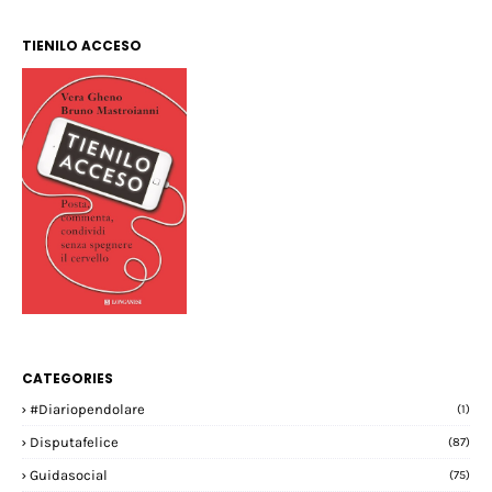
TIENILO ACCESO
CATEGORIES
#diariopendolare
(1)
Disputafelice
(87)
Guidasocial
(75)