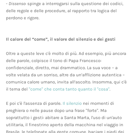
-
Dissenso
: spinge a interrogarsi sulla questione dei codici,
delle regole e delle procedure, al rapporto tra logica del
perdono e rigore.
Il calore del “come”, il valore del silenzio e dei gesti
Oltre a queste leve c'è molto di più. Ad esempio, più ancora
delle parole, colpisce il tono di Papa Francesco:
confidenziale, diretto, mai drammatico. La sua voce – a
volte velata da un sorriso, altre da un’afflizione autentica –
comunica calore umano, invita all’ascolto. Insomma, qui c'è
il tema del
"come" che conta tanto quanto il "cosa"
.
E poi c'è l'assenza di parole.
Il silenzio
nei momenti di
preghiera o nelle pause dopo una frase "forte". Ma
soprattutto i gesti: abitare a Santa Marta, l'uso di un'auto
utilitaria, il finestrino aperto della macchina nel viaggio in
Brasile, le telefonate alla gente comune, baciare i piedi dei