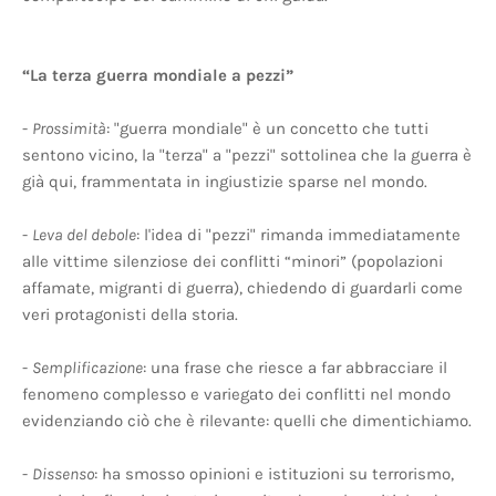
“La terza guerra mondiale a pezzi”
-
Prossimità
: "guerra mondiale" è un concetto che tutti
sentono vicino, la "terza" a "pezzi" sottolinea che la guerra è
già qui, frammentata in ingiustizie sparse nel mondo.
-
Leva del debole
: l'idea di "pezzi" rimanda immediatamente
alle vittime silenziose dei conflitti “minori” (popolazioni
affamate, migranti di guerra), chiedendo di guardarli come
veri protagonisti della storia.
-
Semplificazione
: una frase che riesce a far abbracciare il
fenomeno complesso e variegato dei conflitti nel mondo
evidenziando ciò che è rilevante: quelli che dimentichiamo.
-
Dissenso
: ha smosso opinioni e istituzioni su terrorismo,