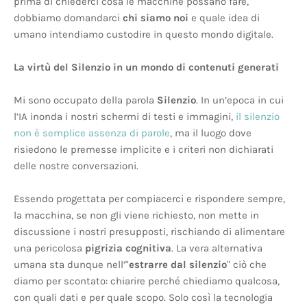
prima di chiederci cosa le macchine possano fare,
dobbiamo domandarci
chi siamo noi
e quale idea di
umano intendiamo custodire in questo mondo digitale.
La virtù del Silenzio in un mondo di contenuti generati
Mi sono occupato della parola
Silenzio
. In un’epoca in cui
l’IA inonda i nostri schermi di testi e immagini,
il silenzio
non è semplice assenza di parole
, ma il luogo dove
risiedono le premesse implicite e i criteri non dichiarati
delle nostre conversazioni.
Essendo progettata per compiacerci e rispondere sempre,
la macchina, se non gli viene richiesto, non mette in
discussione i nostri presupposti, rischiando di alimentare
una pericolosa
pigrizia cognitiva
. La vera alternativa
umana sta dunque nell’"
estrarre dal silenzio
" ciò che
diamo per scontato: chiarire perché chiediamo qualcosa,
con quali dati e per quale scopo. Solo così la tecnologia