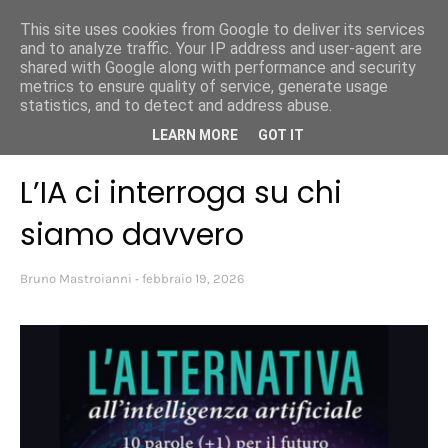
This site uses cookies from Google to deliver its services
Bruno Mastroianni
and to analyze traffic. Your IP address and user-agent are
shared with Google along with performance and security
metrics to ensure quality of service, generate usage
statistics, and to detect and address abuse.
Home page
Intelligenza Artificiale
L’IA ci interroga su chi siamo
LEARN MORE
GOT IT
davvero
L’IA ci interroga su chi
siamo davvero
Bruno Mastroianni
febbraio 19, 2026