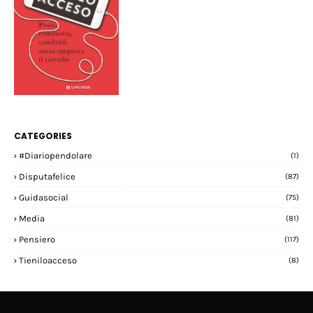
CATEGORIES
#diariopendolare
(1)
Disputafelice
(87)
Guidasocial
(75)
Media
(81)
Pensiero
(117)
Tieniloacceso
(8)