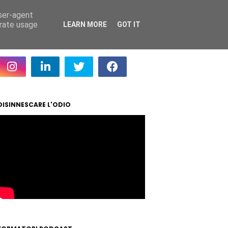
user-agent
erate usage
LEARN MORE
GOT IT
DISINNESCARE L'ODIO