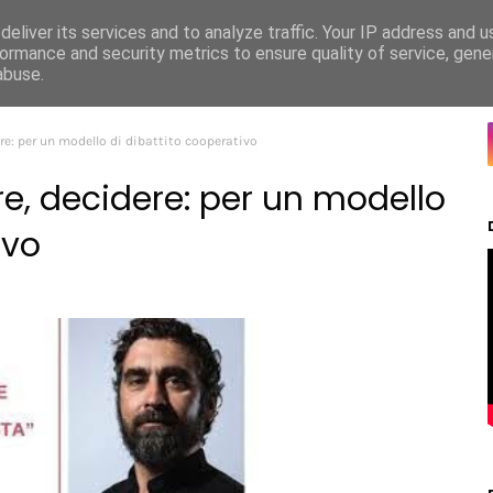
eliver its services and to analyze traffic. Your IP address and 
Pubblicazioni
Contatti
Video
ormance and security metrics to ensure quality of service, gen
abuse.
re: per un modello di dibattito cooperativo
, decidere: per un modello
ivo