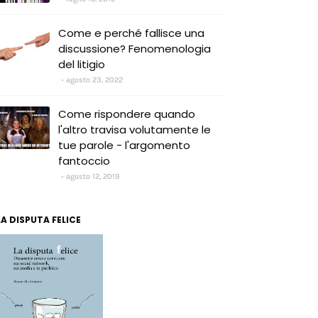
Come e perché fallisce una
discussione? Fenomenologia
del litigio
agosto 23, 2022
Come rispondere quando
l'altro travisa volutamente le
tue parole - l'argomento
fantoccio
agosto 12, 2019
LA DISPUTA FELICE