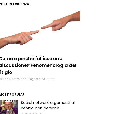
POST IN EVIDENZA
social
Come e perché fallisce una
discussione? Fenomenologia del
litigio
Bruno Mastroianni
agosto 23, 2022
MOST POPULAR
Social network: argomenti al
centro, non persone
luglio 16, 2019