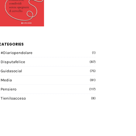
CATEGORIES
#diariopendolare
(1)
Disputafelice
(87)
Guidasocial
(75)
Media
(81)
Pensiero
(117)
Tieniloacceso
(8)