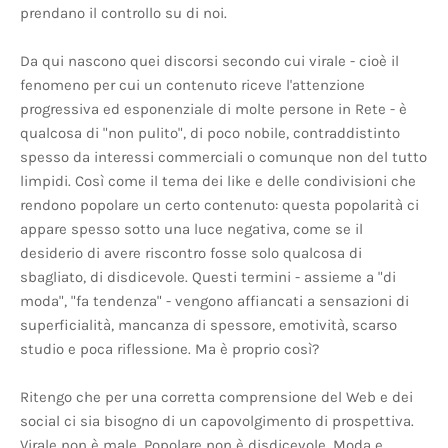
prendano il controllo su di noi.
Da qui nascono quei discorsi secondo cui virale - cioè il
fenomeno per cui un contenuto riceve l'attenzione
progressiva ed esponenziale di molte persone in Rete - è
qualcosa di "non pulito", di poco nobile, contraddistinto
spesso da interessi commerciali o comunque non del tutto
limpidi. Così come il tema dei like e delle condivisioni che
rendono popolare un certo contenuto: questa popolarità ci
appare spesso sotto una luce negativa, come se il
desiderio di avere riscontro fosse solo qualcosa di
sbagliato, di disdicevole. Questi termini - assieme a "di
moda", "fa tendenza" - vengono affiancati a sensazioni di
superficialità, mancanza di spessore, emotività, scarso
studio e poca riflessione. Ma è proprio così?
Ritengo che per una corretta comprensione del Web e dei
social ci sia bisogno di un capovolgimento di prospettiva.
Virale non è male. Popolare non è disdicevole. Moda e