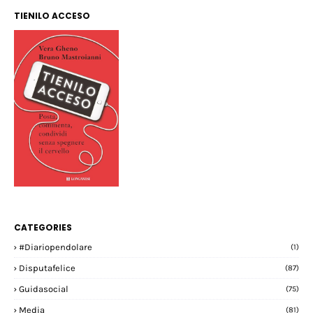
TIENILO ACCESO
CATEGORIES
#diariopendolare
(1)
Disputafelice
(87)
Guidasocial
(75)
Media
(81)